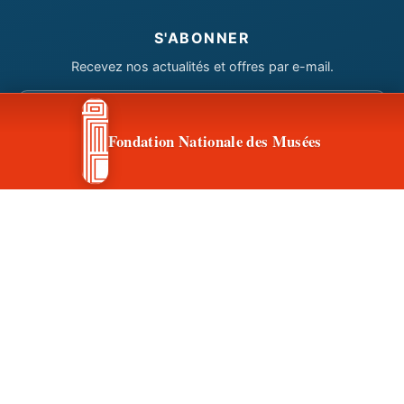
S'ABONNER
Recevez nos actualités et offres par e-mail.
Votre
e-
Fondation Nationale des Musées
mail
S'abonner
SUIVEZ-NOUS SUR
Facebook
Instagram
CONTACT & ACCÈS