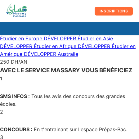
au
contenu
INSCRIPTIONS
☰
Men
Étudier en Europe
DÉVELOPPER
Étudier en Asie
prin
DÉVELOPPER
Étudier en Afrique
DÉVELOPPER
Étudier en
Amérique
DÉVELOPPER
Australie
250 DH/AN
AVEC LE SERVICE MASSARY VOUS BÉNÉFICIEZ
1
SMS INFOS :
Tous les avis des concours des grandes
écoles.
2
CONCOURS :
En t'entrainant sur l'espace Prépas-Bac.
3