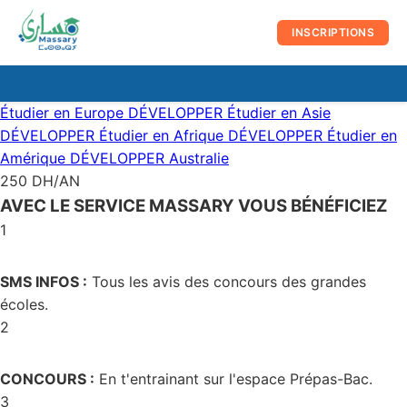
au
contenu
INSCRIPTIONS
☰
Men
Étudier en Europe
DÉVELOPPER
Étudier en Asie
prin
DÉVELOPPER
Étudier en Afrique
DÉVELOPPER
Étudier en
Amérique
DÉVELOPPER
Australie
250 DH/AN
AVEC LE SERVICE MASSARY VOUS BÉNÉFICIEZ
1
SMS INFOS :
Tous les avis des concours des grandes
écoles.
2
CONCOURS :
En t'entrainant sur l'espace Prépas-Bac.
3