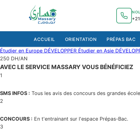
au
contenu
NOU
+21
ACCUEIL
ORIENTATION
PRÉPAS BAC
Étudier en Europe
DÉVELOPPER
Étudier en Asie
DÉVELOP
250 DH/AN
AVEC LE SERVICE MASSARY VOUS BÉNÉFICIEZ
1
SMS INFOS :
Tous les avis des concours des grandes école
2
CONCOURS :
En t'entrainant sur l'espace Prépas-Bac.
3