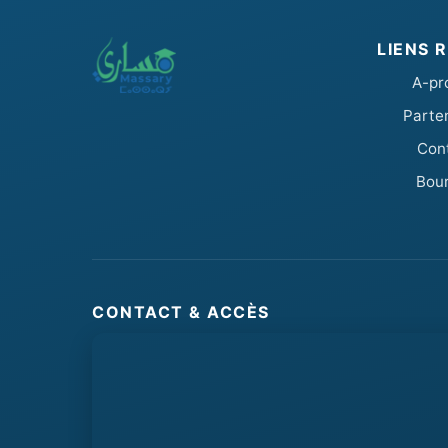
LIENS 
A-pr
Parte
Con
Bou
CONTACT & ACCÈS