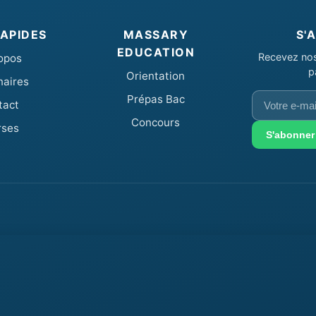
RAPIDES
MASSARY
S'
EDUCATION
Recevez nos 
opos
p
Orientation
naires
Votre
Prépas Bac
tact
e-
Concours
rses
mail
S'abonner