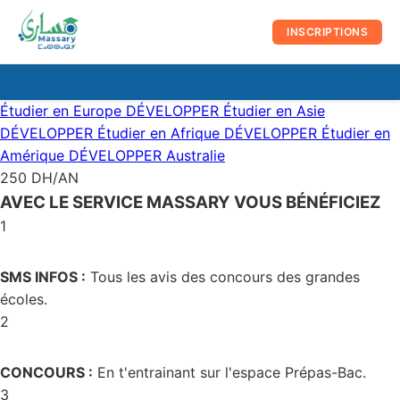
au
contenu
INSCRIPTIONS
☰
Men
Étudier en Europe
DÉVELOPPER
Étudier en Asie
prin
DÉVELOPPER
Étudier en Afrique
DÉVELOPPER
Étudier en
Amérique
DÉVELOPPER
Australie
250 DH/AN
AVEC LE SERVICE MASSARY VOUS BÉNÉFICIEZ
1
SMS INFOS :
Tous les avis des concours des grandes
écoles.
2
CONCOURS :
En t'entrainant sur l'espace Prépas-Bac.
3