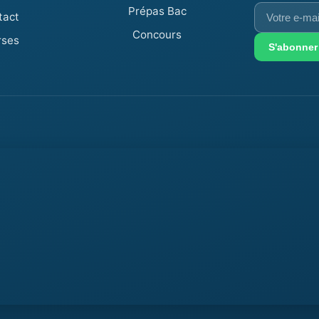
Votre
Prépas Bac
tact
e-
Concours
rses
mail
S'abonner