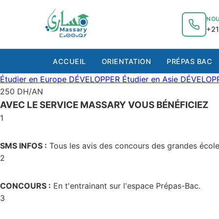
au
contenu
NOU
+21
ACCUEIL
ORIENTATION
PRÉPAS BAC
Étudier en Europe
DÉVELOPPER
Étudier en Asie
DÉVELOP
250 DH/AN
AVEC LE SERVICE MASSARY VOUS BÉNÉFICIEZ
1
SMS INFOS :
Tous les avis des concours des grandes école
2
CONCOURS :
En t'entrainant sur l'espace Prépas-Bac.
3