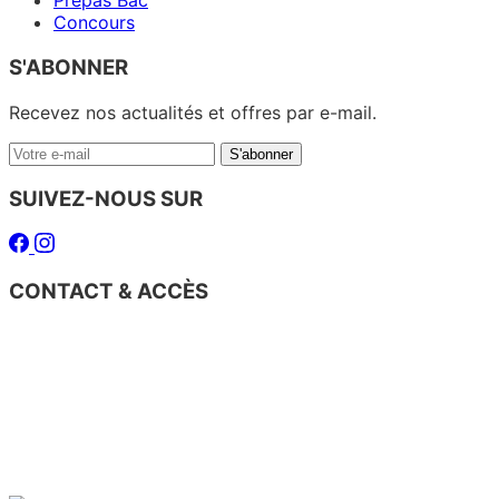
Prépas Bac
Concours
S'ABONNER
Recevez nos actualités et offres par e-mail.
Votre
S'abonner
e-
mail
SUIVEZ-NOUS SUR
Facebook
Instagram
CONTACT & ACCÈS