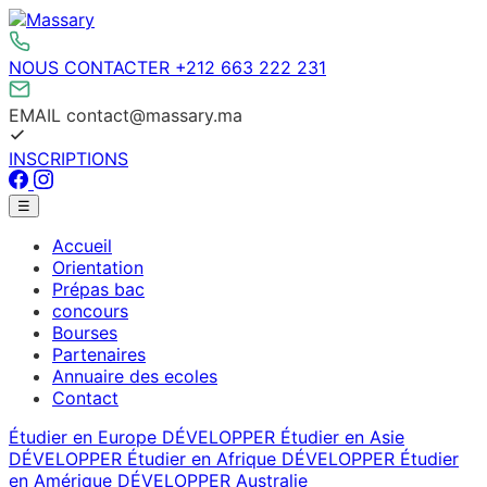
Aller
au
contenu
NOUS CONTACTER
+212 663 222 231
EMAIL
contact@massary.ma
INSCRIPTIONS
Facebook
Instagram
Menu
☰
principal
Accueil
Orientation
Prépas bac
concours
Bourses
Partenaires
Annuaire des ecoles
Contact
Étudier en Europe
DÉVELOPPER
Étudier en Asie
DÉVELOPPER
Étudier en Afrique
DÉVELOPPER
Étudier
en Amérique
DÉVELOPPER
Australie