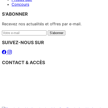
Concours
S'ABONNER
Recevez nos actualités et offres par e-mail.
Votre
S'abonner
e-
mail
SUIVEZ-NOUS SUR
Facebook
Instagram
CONTACT & ACCÈS