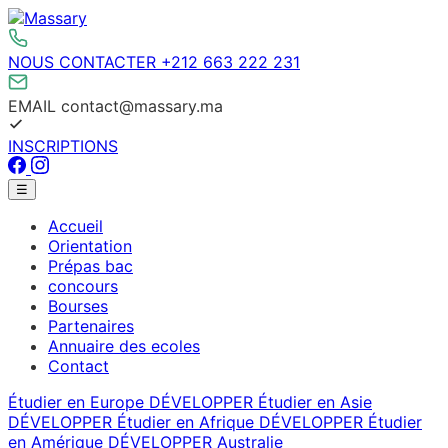
Aller
au
contenu
NOUS CONTACTER
+212 663 222 231
EMAIL
contact@massary.ma
INSCRIPTIONS
Facebook
Instagram
Menu
☰
principal
Accueil
Orientation
Prépas bac
concours
Bourses
Partenaires
Annuaire des ecoles
Contact
Étudier en Europe
DÉVELOPPER
Étudier en Asie
DÉVELOPPER
Étudier en Afrique
DÉVELOPPER
Étudier
en Amérique
DÉVELOPPER
Australie