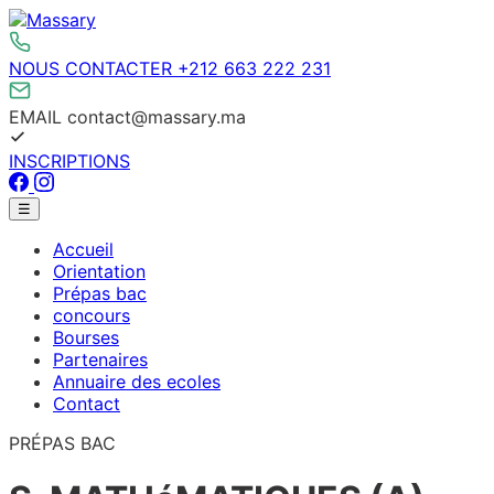
Aller
au
contenu
NOUS CONTACTER
+212 663 222 231
EMAIL
contact@massary.ma
INSCRIPTIONS
Facebook
Instagram
Menu
☰
principal
Accueil
Orientation
Prépas bac
concours
Bourses
Partenaires
Annuaire des ecoles
Contact
PRÉPAS BAC