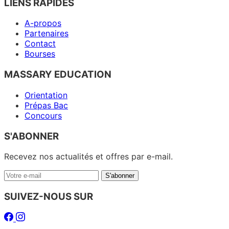
LIENS RAPIDES
A-propos
Partenaires
Contact
Bourses
MASSARY EDUCATION
Orientation
Prépas Bac
Concours
S'ABONNER
Recevez nos actualités et offres par e-mail.
Votre
S'abonner
e-
mail
SUIVEZ-NOUS SUR
Facebook
Instagram