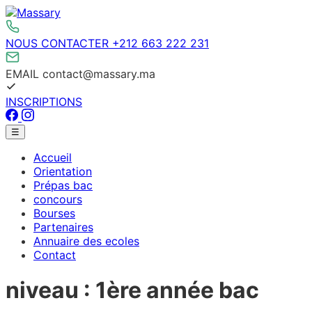
Aller
au
contenu
NOUS CONTACTER
+212 663 222 231
EMAIL
contact@massary.ma
INSCRIPTIONS
Facebook
Instagram
Menu
☰
principal
Accueil
Orientation
Prépas bac
concours
Bourses
Partenaires
Annuaire des ecoles
Contact
niveau :
1ère année bac