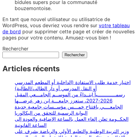
bidules supers pour la communauté
bouzemontoise.
En tant que nouvel utilisateur ou utilisatrice de
WordPress, vous devriez vous rendre sur
votre tableau
de bord
pour supprimer cette page et créer de nouvelles
pages pour votre contenu. Amusez-vous bien !
Rechercher
Rechercher
Articles récents
اختيار خدمة طلب الاستفادة (الداخلية أو المطعم المدرسي
أو النقل المدرسي أو دار الطالب/الطالبة)
رسمــــــــــــياً ابتــداءً من الموســم الجامـــعي المقبل
2026-2027، ستعزز جامعـــة ابن زهر عرضـــها
الجامعــــي بافتتاح خمـــس مؤســسات جامعية جديدة
البوابة الرسمية للتحقق من البكالوريا
الحكــومة تعلن إلغاء العمل بالساعة الإضافية والعودة إلى
الساعة القانونية
وزير التربية الوطنية والتعليم الأولي والرياضة يشرف على