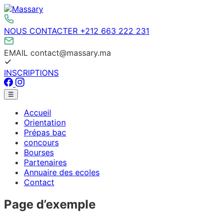
Aller
au
contenu
NOUS CONTACTER
+212 663 222 231
EMAIL
contact@massary.ma
INSCRIPTIONS
Facebook
Instagram
Menu
☰
principal
Accueil
Orientation
Prépas bac
concours
Bourses
Partenaires
Annuaire des ecoles
Contact
Page d’exemple