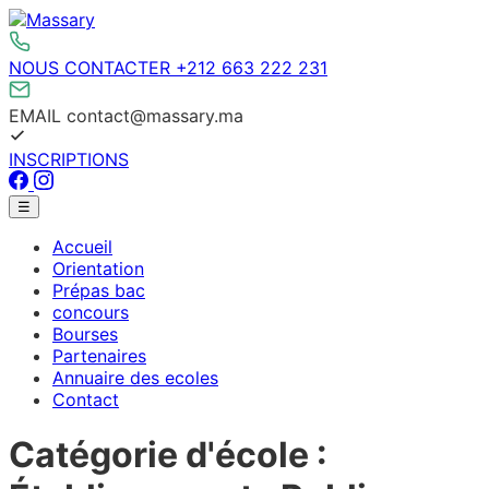
Aller
au
contenu
NOUS CONTACTER
+212 663 222 231
EMAIL
contact@massary.ma
INSCRIPTIONS
Facebook
Instagram
Menu
☰
principal
Accueil
Orientation
Prépas bac
concours
Bourses
Partenaires
Annuaire des ecoles
Contact
Catégorie d'école :