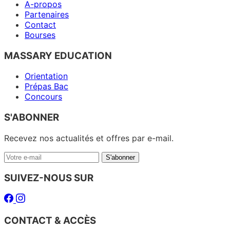
A-propos
Partenaires
Contact
Bourses
MASSARY EDUCATION
Orientation
Prépas Bac
Concours
S'ABONNER
Recevez nos actualités et offres par e-mail.
Votre
S'abonner
e-
mail
SUIVEZ-NOUS SUR
Facebook
Instagram
CONTACT & ACCÈS